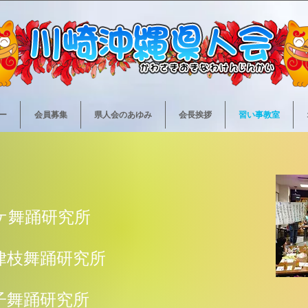
ー
会員募集
県人会のあゆみ
会長挨拶
習い事教室
ケ舞踊研究所
律枝舞踊研究所
子舞踊研究所