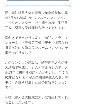
旧川崎沖縄県人会京浜青少年会館跡地に昨
年7月から建設中のワンルームマンション
「オリオンスター」23世帯が本年1月27日に
完成、引渡を受け随時入居中であります。
南向きで日当たりはよく、防犯カメラ、イ
ンターネット設備等完備で安全で快適な独
身者向けの立派なワンルームマンションが
出来上がりました！
このマンション建設は川崎沖縄県人会の汗
の結晶で完成したものと言えるもので、大
正13年に川崎沖縄県人会が発足し、早くも
92年になりますがこの間諸先輩の会員、理
事に引き継ぎ発展した証の賃貸マンション
です。
今後は県人会の財政に大いに貢献してくれ
ることと思います。