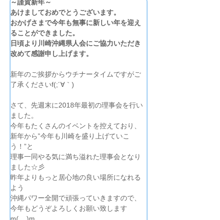
～謹賀新年～
あけましておめでとうございます。
おかげさまで今年も無事に新しい年を迎え
ることができました。
日頃より川崎沖縄県人会にご協力いただき
改めて感謝申し上げます。
新年のご挨拶からウチナータイムですがご
了承くださいf(;´∀｀)
さて、先週末に2018年最初の理事会を行い
ました。
今年もたくさんのイベントを控えており、
新年から”今年も川崎を盛り上げていこ
う！”と
理事一同やる気に満ち溢れた理事会となり
ました☆彡
昨年よりもっと居心地の良い場所になれる
よう
沖縄パワー全開で頑張っていきますので、
今年もどうぞよろしくお願い致します
m(__)m