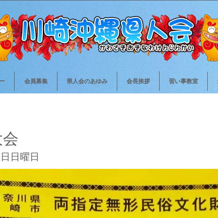
ー
会員募集
県人会のあゆみ
会長挨拶
習い事教室
大会
22日日曜日